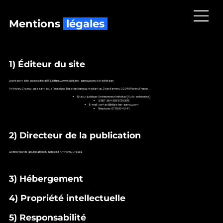
Mentions
légales
1) Éditeur du site
Le présent site, accessible à l’URL
https://www.digistep-agency.com
, est édité par :
Anthonny Crasez, agissant sous l'enseigne Digistep Agency, résidant au 2 rue d'armen, 22240 Plurien, France.
Statut juridique : Entrepreneur Individuel (Auto-entreprise)
SIRET : 894 658 673 00013
E-mail :
contact@digistep-agency.com
Téléphone : 07 56 80 42 41
2) Directeur de la publication
Le directeur de la publication du Site est Anthonny Crasez.
3) Hébergement
4) Propriété intellectuelle
5) Responsabilité